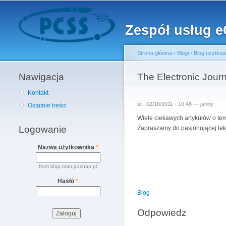
Menu główne
Zespół usług 
Strona główna
›
Blogi
›
Blog użytkow
Nawigacja
Jesteś tutaj
The Electronic Jour
Kontakt
śr., 02/16/2011 - 10:48 —
janny
Ostatnie treści
Wiele ciekawych artykułów o t
Logowanie
Zapraszamy do pasjonującej lekt
Nazwa użytkownika
*
from ldap.man.poznan.pl
Hasło
*
Blog
Odpowiedz