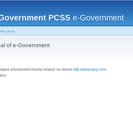
Przejdź
do
eGovernment PCSS
treści
e-Government
nika janny
nal of e-Government
ematyce eGoverment można znaleźć na stronie
http://www.ejeg.com/
ury.