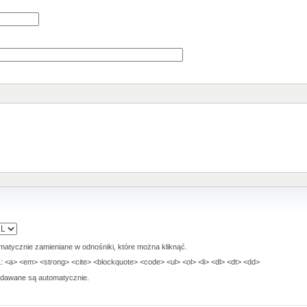
matycznie zamieniane w odnośniki, które można kliknąć.
<a> <em> <strong> <cite> <blockquote> <code> <ul> <ol> <li> <dl> <dt> <dd>
 dodawane są automatycznie.