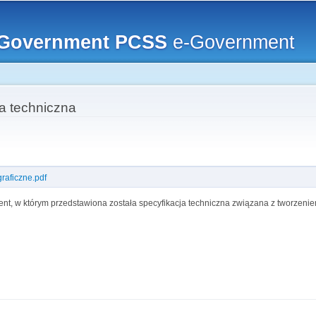
Przejdź
do
eGovernment PCSS
treści
e-Government
ja techniczna
aficzne.pdf
ent, w którym przedstawiona została specyfikacja techniczna związana z tworzen