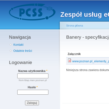
Menu główne
Zespół usług 
Strona główna
Nawigacja
Jesteś tutaj
Banery - specyfikac
Kontakt
Ostatnie treści
Załącznik
www.poznan.pl_elementy_gr
Logowanie
Niniejsza strona zawiera dokum
Nazwa użytkownika
*
from ldap.man.poznan.pl
Hasło
*